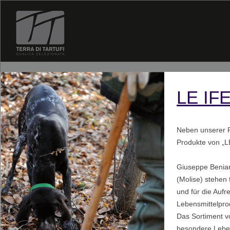
LE IF
Neben unserer P
Produkte von „L
Giuseppe Beniam
(Molise) stehen 
und für die Aufre
Lebensmittelpro
Das Sortiment vo
besondere Lebens